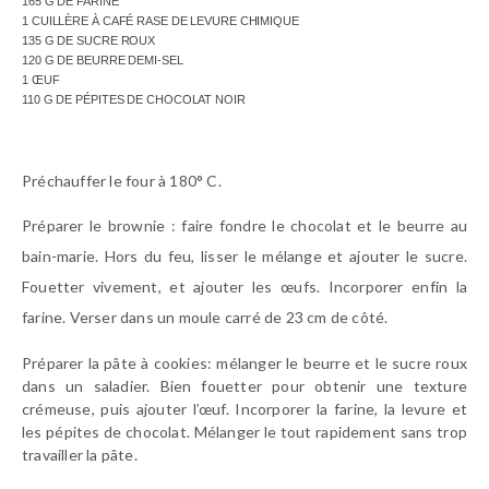
165 G DE FARINE
1 CUILLÈRE À CAFÉ RASE DE LEVURE CHIMIQUE
135 G DE SUCRE ROUX
120 G DE BEURRE DEMI-SEL
1 ŒUF
110 G DE PÉPITES DE CHOCOLAT NOIR
Préchauffer le four à 180° C.
Préparer le brownie : faire fondre le chocolat et le beurre au
bain-marie. Hors du feu, lisser le mélange et ajouter le sucre.
Fouetter vivement, et ajouter les
œufs
. Incorporer enfin la
farine.
Verser dans un
moule carré
de 23 cm de côté.
Préparer la pâte à cookies: mélanger le beurre et le sucre roux
dans un saladier. Bien fouetter pour obtenir une texture
crémeuse, puis ajouter l’œuf. Incorporer la farine, la levure et
les pépites de chocolat. Mélanger le tout rapidement sans trop
travailler la pâte.