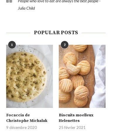
People who love to eat are always the best people -
Julia Child
POPULAR POSTS
1
2
Focaccia de
Biscuits moelleux
Christophe Michalak
Helenettes
9 décembre 2020
25 février 2021