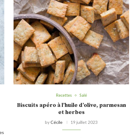
Recettes
Salé
Biscuits apéro à l’huile d’olive, parmesan
et herbes
by
Cécile
19 juillet 2023
res