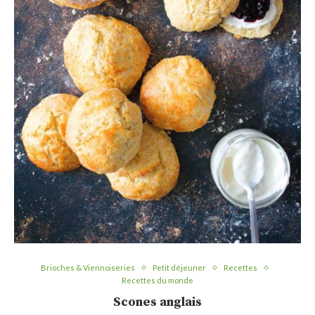
Brioches & Viennoiseries
Petit déjeuner
Recettes
Recettes du monde
Scones anglais