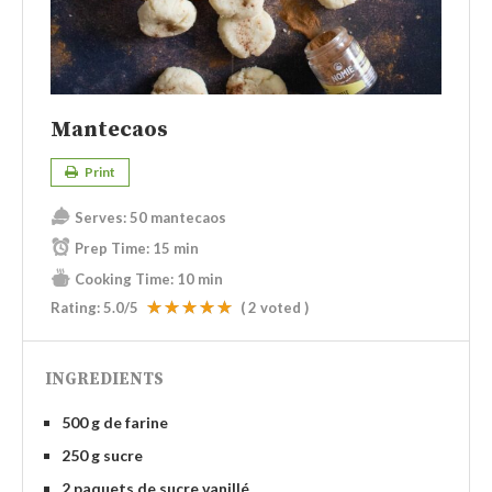
Mantecaos
Print
Serves:
50 mantecaos
Prep Time:
15 min
Cooking Time:
10 min
Rating:
5.0
/5
(
2
voted )
INGREDIENTS
500 g de farine
250 g sucre
2 paquets de sucre vanillé