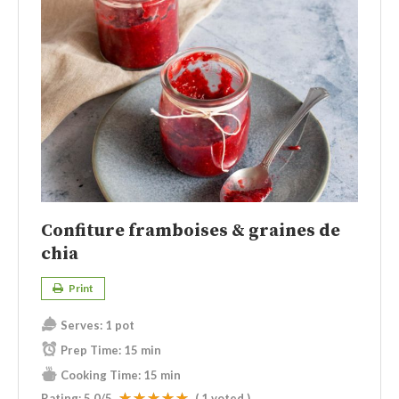
Confiture framboises & graines de
chia
Print
Serves:
1 pot
Prep Time:
15 min
Cooking Time:
15 min
Rating:
5.0
/5
(
1
voted )